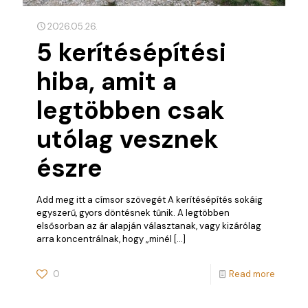
2026.05.26.
5 kerítésépítési
hiba, amit a
legtöbben csak
utólag vesznek
észre
Add meg itt a címsor szövegét A kerítésépítés sokáig
egyszerű, gyors döntésnek tűnik. A legtöbben
elsősorban az ár alapján választanak, vagy kizárólag
arra koncentrálnak, hogy „minél
[…]
0
Read more