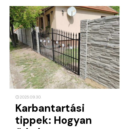
2025.09.30.
Karbantartási
tippek: Hogyan