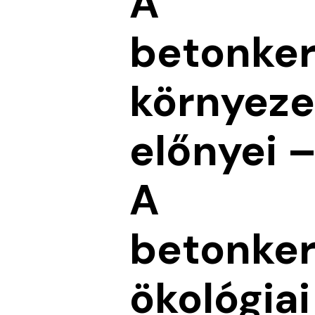
A
betonker
környeze
előnyei 
A
betonker
ökológiai