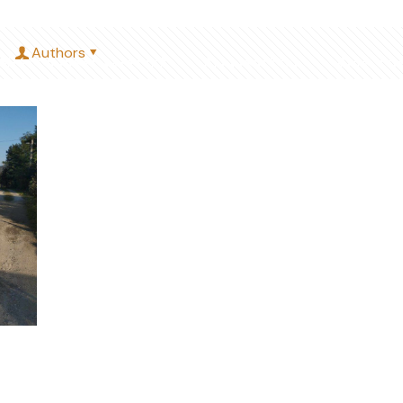
Authors
Miért minket válassz?
Árkalkulátor
Blog, fri