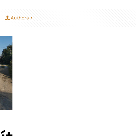
Authors
Miért minket válassz?
Árkalkulátor
Blog, fri