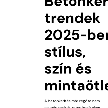
Betonker
trendek
2025‑be
stílus,
szín és
mintaötl
A betonkerítés már régóta nem
csupán praktikus határoló elem,