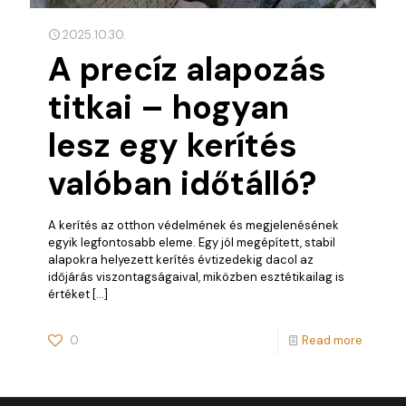
2025.10.30.
A precíz alapozás
titkai – hogyan
lesz egy kerítés
valóban időtálló?
A kerítés az otthon védelmének és megjelenésének
egyik legfontosabb eleme. Egy jól megépített, stabil
alapokra helyezett kerítés évtizedekig dacol az
időjárás viszontagságaival, miközben esztétikailag is
értéket
[…]
0
Read more