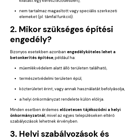
kilátást egy kereszteződésben),
nem tartalmaz magasított vagy speciális szerkezeti
elemeket (pl. támfal funkció).
2. Mikor szükséges építési
engedély?
Bizonyos esetekben azonban
engedélyköteles lehet a
betonkerítés építése
, például ha:
műemlékvédelem alatt álló területen található,
természetvédelmi területen épül,
közterületet érint, vagy annak használatát befolyásolja,
a helyi önkormányzat rendelete külön előírja.
Minden esetben érdemes
előzetesen tájékozódni a helyi
önkormányzatnál
, mivel az egyes településeken eltérő
szabályozások lehetnek érvényben.
3. Helyi szabályozások és