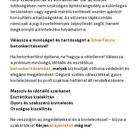
többségében nem szükséges építési engedély, a különleges
területeken vagy egyedi méretű kerítések esetén ajánlott
konzultálni a hatóságokkal. Az előzetes tájékozódás
nemcsak a jogi követelmények teljesítését segíti, hanem
megkönnyíti a kivitelezési folyamatot is.
Válassza a minőséget és tartósságot a
SilverFence
betonkerítéseivel!
Ha betonkerítést építene, ne hagyja a véletlenre! Válassza
a prémium minőségű, időtálló és esztétikus
betonkerítéseinket
, melyek
biztosítják otthona védelmét és
elegáns megjelenését. Cégünk széles választékkal, gyors
kivitelezéssel és profi szakmai háttérrel áll rendelkezésére.
Masszív és időtálló szerkezet
Esztétikus kialakítás
Gyors és szakszerű kivitelezés
Országos kiszállítás
Ne vesződjön az engedélyekkel és a kivitelezéssel – bízza a
szakértőkre!
Kérjen
árajánlatot
még ma!