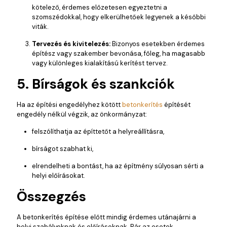
kötelező, érdemes előzetesen egyeztetni a
szomszédokkal, hogy elkerülhetőek legyenek a későbbi
viták.
Tervezés és kivitelezés:
Bizonyos esetekben érdemes
építész vagy szakember bevonása, főleg, ha magasabb
vagy különleges kialakítású kerítést tervez.
5. Bírságok és szankciók
Ha az építési engedélyhez kötött
betonkerítés
építését
engedély nélkül végzik, az önkormányzat:
felszólíthatja az építtetőt a helyreállításra,
bírságot szabhat ki,
elrendelheti a bontást, ha az építmény súlyosan sérti a
helyi előírásokat.
Összegzés
A betonkerítés építése előtt mindig érdemes utánajárni a
helyi szabályoknak és előírásoknak. Bár az esetek