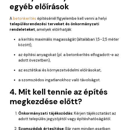
egyéb előírások
A
betonkerítés
építésénél figyelembe kell venni a helyi
településrendezési terveket és önkormányzati
rendeleteket
, amelyek előírhatják:
a kerítés maximális magasságát (általában 1,5–2,5 méter
között),
az építési anyagokat (pl. a betonkerítés elfogadott-e az
adott övezetben),
az esztétikai és környezetvédelmi előírásokat,
a szomszédos ingatlanokhoz való távolságot.
4. Mit kell tennie az építés
megkezdése előtt?
Önkormányzati tájékozódás:
Kérjen tájékoztatást az
adott település jegyzőjétől vagy építéshatóságától.
Szomszédok értesítése:
Bár nem minden esetben