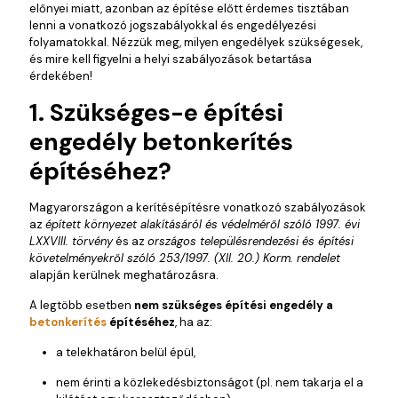
előnyei miatt, azonban az építése előtt érdemes tisztában
lenni a vonatkozó jogszabályokkal és engedélyezési
folyamatokkal. Nézzük meg, milyen engedélyek szükségesek,
és mire kell figyelni a helyi szabályozások betartása
érdekében!
1. Szükséges-e építési
engedély betonkerítés
építéséhez?
Magyarországon a kerítésépítésre vonatkozó szabályozások
az
épített környezet alakításáról és védelméről szóló 1997. évi
LXXVIII. törvény
és az
országos településrendezési és építési
követelményekről szóló 253/1997. (XII. 20.) Korm. rendelet
alapján kerülnek meghatározásra.
A legtöbb esetben
nem szükséges építési engedély a
betonkerítés
építéséhez
, ha az:
a telekhatáron belül épül,
nem érinti a közlekedésbiztonságot (pl. nem takarja el a