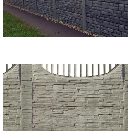
Zárt, nem íves, nem lyukas/nem rácsos, egyoldalon mintás kerítés
sima oszloppal.