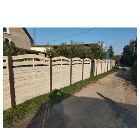
Zárt, íves, nem lyukas/nem rácsos egyoldalon mintás kerítés sima
oszloppal.
Zárt, íves, lyukas/rácsos, egyoldalon mintás kerítés sima oszloppal.