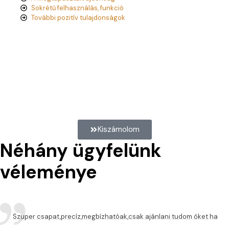
Sokrétű felhasználás, funkció
További pozitív tulajdonságok
Kiszámolnád?
Betonkerítés árakalkuláturunk segítségével azonnal megtudhatod
az építés, bontás költségét.
Kiszámolom
Néhány ügyfelünk
véleménye
Szuper csapat,precíz,megbízhatóak,csak ajánlani tudom őket ha