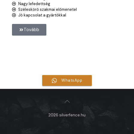
Nagy lefedettség
Széleskörő szakmai előmenetel
Jó kapcsolat a gyártókkal
Tovább
Maradt még kérdésed?
Hívj minket munkaidőben!
+36705817630
WhatsApp
2026 silverfence.hu