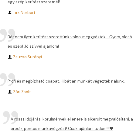
egy szép kerítést szeretnél!
Tirk Norbert
Bár nem ilyen kerítést szerettünk volna, meggyőztek... Gyors, olcsó
és szép! Jó szívvel ajánlom!
Zsuzsa Surányi
Profi és megbízható csapat. Hibátlan munkát végeztek nálunk.
Zári Zsolt
A rossz időjárási körülmények ellenére is sikerült megvalósítani, a
precíz, pontos munkavégzést! Csak ajánlani tudom!!!❤️