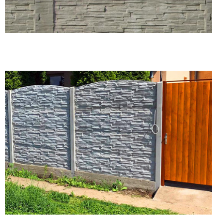
Zárt nem íves lyukas/rácsos egyoldalon mintás kerítés mintás
oszloppal.