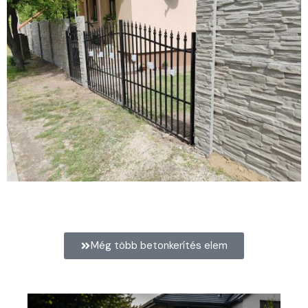
Íves, mindkét oldalon mintás kerítés mintás oszloppal
Még több betonkerítés elem