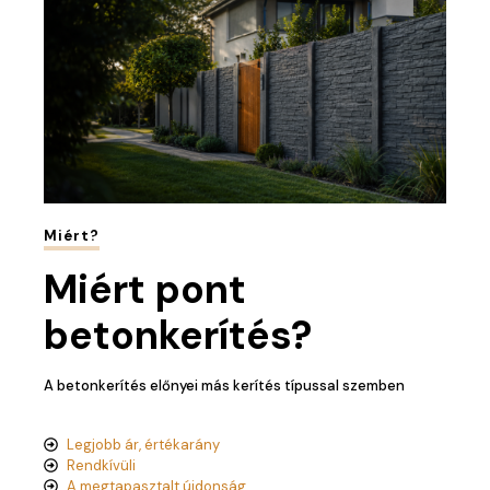
Miért?
Miért pont
betonkerítés?
A betonkerítés előnyei más kerítés típussal szemben
Legjobb ár, értékarány
Rendkívüli
A megtapasztalt újdonság