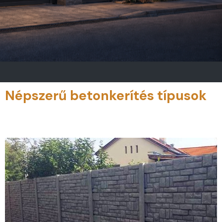
Népszerű betonkerítés típusok
Ügyfeleink szerint ezek a legnépszerűbb betonkerítés elemek